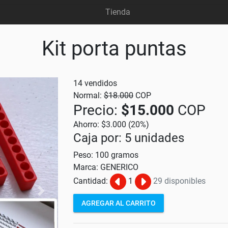
Tienda
Kit porta puntas
14 vendidos
Normal:
$18.000
COP
Precio:
$15.000
COP
Ahorro: $3.000 (20%)
Caja por: 5 unidades
Peso: 100 gramos
Marca: GENERICO
Cantidad:
1
29 disponibles
Sig
AGREGAR AL CARRITO