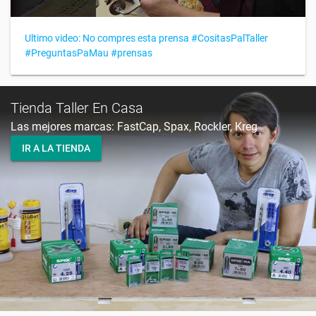
Ultimo video: No compres esta prensa #CositasPalTaller
#PreguntasPaMau #prensas
Tienda Taller En Casa
Las mejores marcas: FastCap, Spax, Rockler, Kreg
IR A LA TIENDA