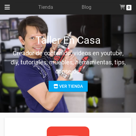
Tienda
Blog
0
Taller En Casa
Creador de contenido, videos en youtube,
diy, tutoriales, muebles, herramientas, tips,
consejos.
VER TIENDA