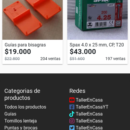
Guías para bisagras
Spax 4.0 x 25 mm, CP, T20
$19.000
$43.000
$22.800
204 ventas
$51.600
197 ventas
Categorias de
Redes
productos
TallerEnCasa
Todos los productos
TallerEnCasaYT
Guías
TallerEnCasa
Tornillos lenteja
TallerEnCasa
Puntas y brocas
TallerEnCasa