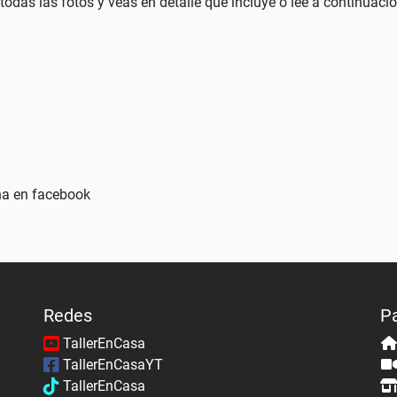
todas las fotos y veas en detalle qué incluye o lee a continuac
ina en facebook
Redes
P
TallerEnCasa
TallerEnCasaYT
TallerEnCasa