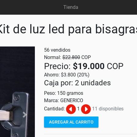
Tienda
Kit de luz led para bisagra
56 vendidos
Normal:
$22.800
COP
Precio:
$19.000
COP
Ahorro: $3.800 (20%)
Caja por: 2 unidades
Peso: 150 gramos
Marca: GENERICO
Cantidad:
1
11 disponibles
Sig
AGREGAR AL CARRITO