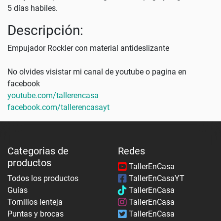
5 días habiles.
Descripción:
Empujador Rockler con material antideslizante
No olvides visistar mi canal de youtube o pagina en
facebook
youtube.com/tallerencasa
facebook.com/tallerencasayt
Categorias de
Redes
productos
TallerEnCasa
Todos los productos
TallerEnCasaYT
Guías
TallerEnCasa
Tornillos lenteja
TallerEnCasa
Puntas y brocas
TallerEnCasa