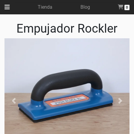
Tienda
Blog
0
Empujador Rockler
Ant
Sig